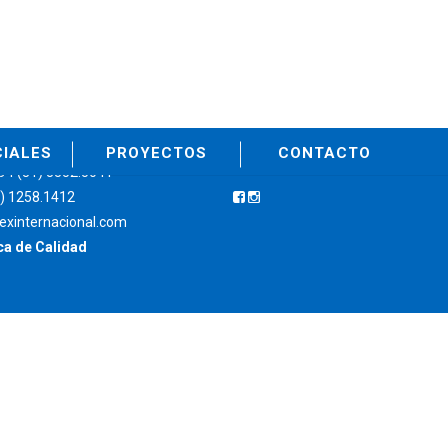
CIALES
PROYECTOS
CONTACTO
94 (81) 8352.5041
1) 1258.1412
exinternacional.com
ica de Calidad