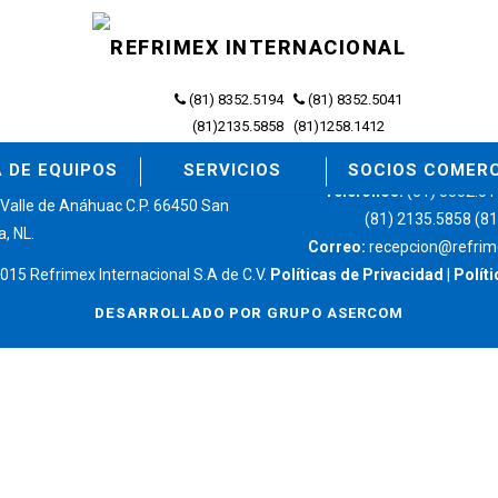
(81) 8352.5194
(81) 8352.5041
(81)2135.5858
(81)1258.1412
 DE EQUIPOS
SERVICIOS
SOCIOS COMER
Teléfonos:
(81) 8352.51
 Valle de Anáhuac C.P. 66450 San
(81) 2135.5858 (8
a, NL.
Correo:
recepcion@refrim
015 Refrimex Internacional S.A de C.V.
Políticas de Privacidad
|
Polít
DESARROLLADO POR
GRUPO ASERCOM